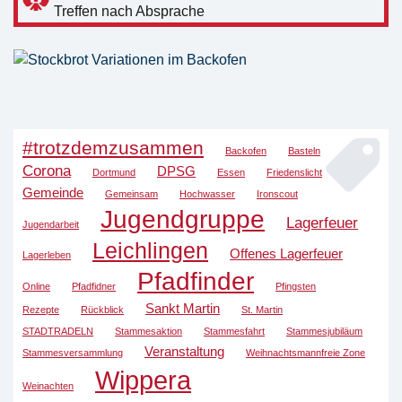
Treffen nach Absprache
#trotzdemzusammen
Backofen
Basteln
Corona
DPSG
Dortmund
Essen
Friedenslicht
Gemeinde
Gemeinsam
Hochwasser
Ironscout
Jugendgruppe
Lagerfeuer
Jugendarbeit
Leichlingen
Offenes Lagerfeuer
Lagerleben
Pfadfinder
Online
Pfadfidner
Pfingsten
Sankt Martin
Rezepte
Rückblick
St. Martin
STADTRADELN
Stammesaktion
Stammesfahrt
Stammesjubiläum
Veranstaltung
Stammesversammlung
Weihnachtsmannfreie Zone
Wippera
Weinachten