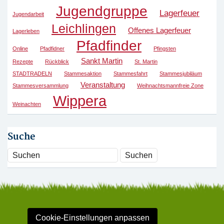
Jugendgruppe
Lagerfeuer
Jugendarbeit
Leichlingen
Offenes Lagerfeuer
Lagerleben
Pfadfinder
Online
Pfadfidner
Pfingsten
Sankt Martin
Rezepte
Rückblick
St. Martin
STADTRADELN
Stammesaktion
Stammesfahrt
Stammesjubiläum
Veranstaltung
Stammesversammlung
Weihnachtsmannfreie Zone
Wippera
Weinachten
Suche
Cookie-Einstellungen anpassen