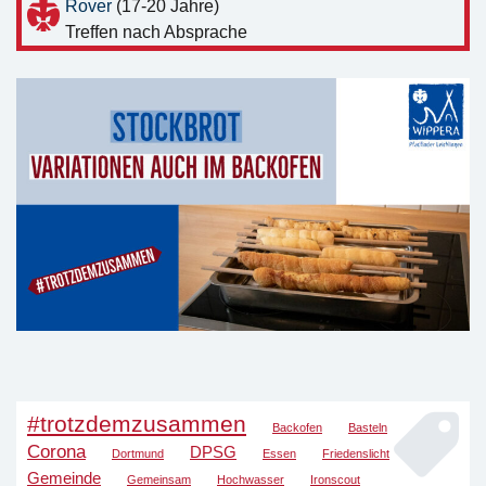
Rover
(17-20 Jahre)
Treffen nach Absprache
#trotzdemzusammen
Backofen
Basteln
Corona
DPSG
Dortmund
Essen
Friedenslicht
Gemeinde
Gemeinsam
Hochwasser
Ironscout